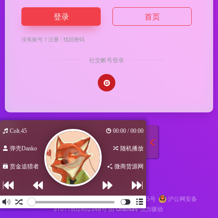
登录
首页
没有账号？
注册
/
找回密码
社交帐号登录
Colt.45
00:00 / 00:00
弹壳Danko
随机播放
赏金追猎者
微商货源网
Copyright © 2026
马哥导航
苏ICP备2024116145号
沪公网安备
31011502402348号
由
OneNav
强力驱动