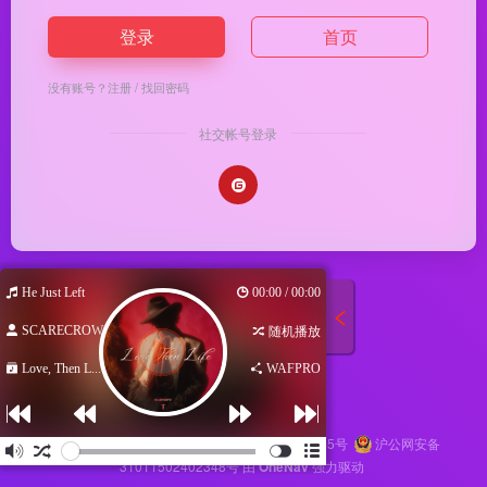
登录
首页
没有账号？
注册
/
找回密码
社交帐号登录
He Just Left
00:00 / 00:00
SCARECROW
随机播放
Love, Then L...
WAFPRO
Copyright © 2026
马哥导航
苏ICP备2024116145号
沪公网安备
31011502402348号
由
OneNav
强力驱动