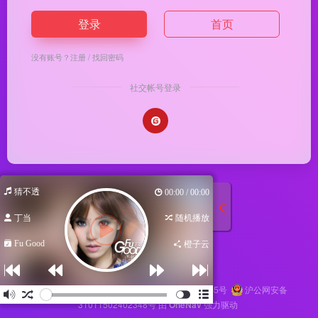
登录
首页
没有账号？
注册
/
找回密码
社交帐号登录
猜不透
00:00 / 00:00
丁当
随机播放
Fu Good
橙子云
Copyright © 2026
马哥导航
苏ICP备2024116145号
沪公网安备
31011502402348号
由
OneNav
强力驱动