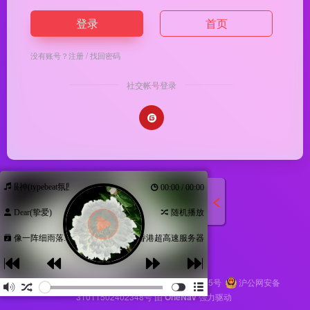
登录
首页
没有账号？
注册
/
找回密码
社交帐号登录
你的眼神(typebeat氛围)
00:00 / 00:00
Dear(挚爱)
随机播放
像一阵细雨落...
香港超高速服务器
Copyright © 2026
马哥导航
苏ICP备2024116145号
沪公网安备
31011502402348号
由
OneNav
强力驱动