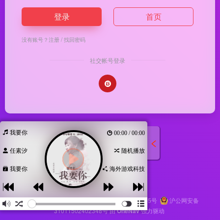
登录
首页
没有账号？
注册
/
找回密码
社交帐号登录
我要你
00:00 / 00:00
任素汐
随机播放
我要你
海外游戏科技
Copyright © 2026
马哥导航
苏ICP备2024116145号
沪公网安备
31011502402348号
由
OneNav
强力驱动