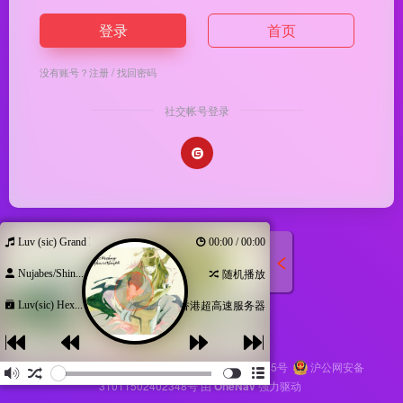
登录
首页
没有账号？
注册
/
找回密码
社交帐号登录
Luv (sic) Grand Finale
00:00 / 00:00
Nujabes/Shin...
随机播放
Luv(sic) Hex...
香港超高速服务器
Copyright © 2026
马哥导航
苏ICP备2024116145号
沪公网安备
31011502402348号
由
OneNav
强力驱动