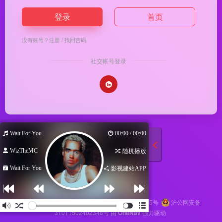
登录
首页
没有账号？
注册
/
找回密码
社交帐号登录
Wait For You
00:00 / 00:00
WizTheMC
随机播放
Wait For You
影视建站APP
Copyright © 2026
马哥导航
苏ICP备2024116145号
沪公网安备
31011502402348号
由
OneNav
强力驱动