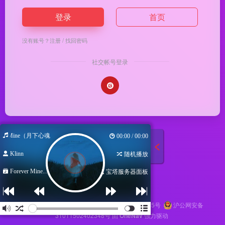
登录
首页
没有账号？
注册
/
找回密码
社交帐号登录
ever Mine（月下心魂）
00:00 / 00:00
Klinn
随机播放
Forever Mine...
宝塔服务器面板
Copyright © 2026
马哥导航
苏ICP备2024116145号
沪公网安备
31011502402348号
由
OneNav
强力驱动