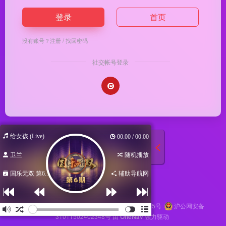
登录
首页
没有账号？
注册
/
找回密码
社交帐号登录
给女孩 (Live)
00:00 / 00:00
卫兰
随机播放
国乐无双 第6...
辅助导航网
Copyright © 2026
马哥导航
苏ICP备2024116145号
沪公网安备
31011502402348号
由
OneNav
强力驱动