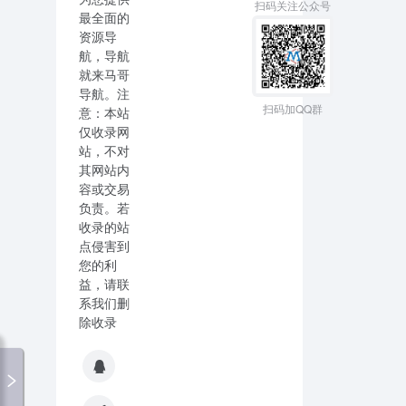
扫码关注公众号
最全面的
资源导
航，导航
就来马哥
导航。注
扫码加QQ群
意：本站
仅收录网
站，不对
其网站内
容或交易
负责。若
收录的站
点侵害到
您的利
益，请联
系我们删
除收录