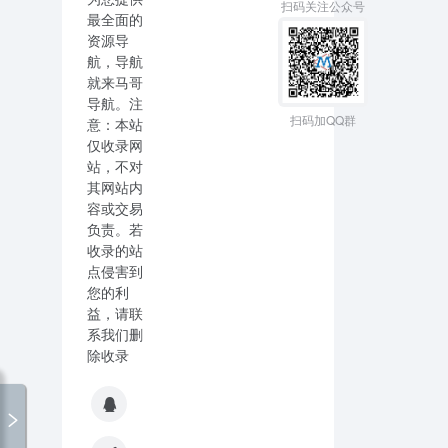
扫码关注公众号
最全面的
资源导
航，导航
就来马哥
导航。注
扫码加QQ群
意：本站
仅收录网
站，不对
其网站内
容或交易
负责。若
收录的站
点侵害到
您的利
益，请联
系我们删
除收录