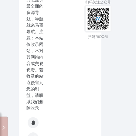
扫码关注公众号
最全面的
资源导
航，导航
就来马哥
导航。注
扫码加QQ群
意：本站
仅收录网
站，不对
其网站内
容或交易
负责。若
收录的站
点侵害到
您的利
益，请联
系我们删
除收录