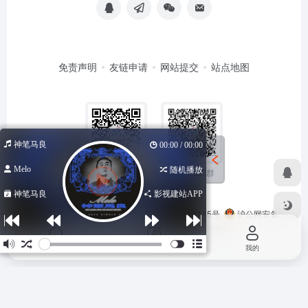
免责声明
友链申请
网站提交
站点地图
神笔马良
00:00 / 00:00
Melo
随机播放
扫码加QQ群
扫码关注公众号
神笔马良
影视建站APP
Copyright © 2026
马哥导航
苏ICP备2024116145号
沪公网安备
31011502402348号
由
OneNav
强力驱动
首页
投稿
我的