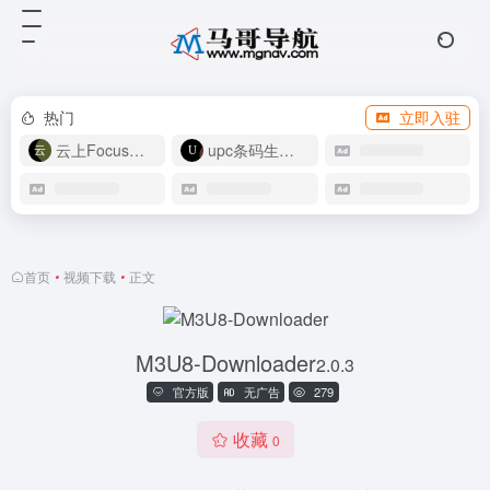
热门
立即入驻
云上Focus接码
upc条码生成器
首页
•
视频下载
•
正文
M3U8-Downloader
2.0.3
官方版
无广告
279
收藏
0