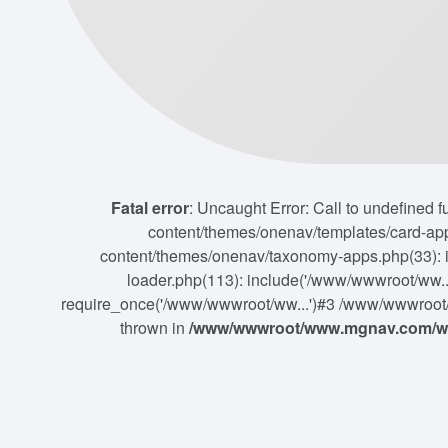
Fatal error
: Uncaught Error: Call to undefine
content/themes/onenav/templates/card-a
content/themes/onenav/taxonomy-apps.php(33):
loader.php(113): include('/www/wwwroot/ww
require_once('/www/wwwroot/ww...')#3 /www/wwwroot/
thrown in
/www/wwwroot/www.mgnav.com/wp-