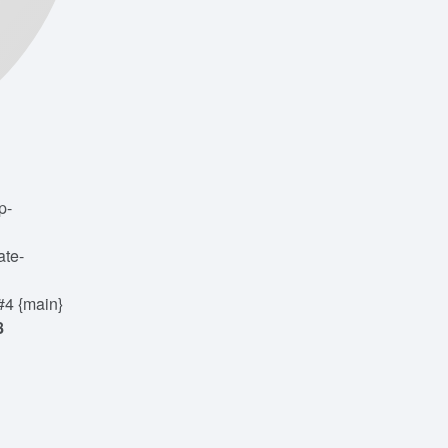
p-
ate-
#4 {main}
8