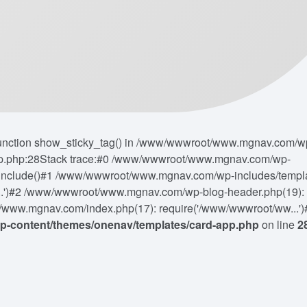
d function show_sticky_tag() in /www/wwwroot/www.mgnav.com/w
pp.php:28Stack trace:#0 /www/wwwroot/www.mgnav.com/wp-
 include()#1 /www/wwwroot/www.mgnav.com/wp-includes/templ
...')#2 /www/wwwroot/www.mgnav.com/wp-blog-header.php(19):
www.mgnav.com/index.php(17): require('/www/wwwroot/ww...')
content/themes/onenav/templates/card-app.php
on line
2