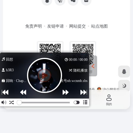
免责声明
友链申请
网站提交
站点地图
回想
00:00 / 00:00
h3R3
随机播放
扫码加QQ群
扫码关注公众号
回响 · Chap...
低价海外帐号nb.wcnmb.sbs
Copyright © 2026
马哥导航
苏ICP备2024116145号
沪公网安备
31011502402348号
由
OneNav
强力驱动
首页
投稿
我的