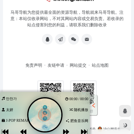
马哥导航为您提供最全面的资源导航，导航就来马哥导航。注
意：本站仅收录网站，不对其网站内容或交易负责。若收录的
站点侵害到您的利益，请联系我们删除收录
免责声明
友链申请
网站提交
站点地图
만찬가
00:00 / 00:00
太妍
随机播放
扫码加QQ群
扫码关注公众号
J-POP REMAKE...
肥鱼音乐网
Copyright © 2026
马哥导航
苏ICP备2024116145号
沪公网安备