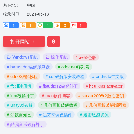
所在地：
中国
收录时间：
2021-05-13
1
1-
1
0
1+
打开网站
Windows系统
操作系统
# ae绿色版
# bartender破解版网盘
# cdr2020序列号
# cdrx8破解教程
# cdr破解版安装教程
# endnote中文版
# ffcell注册机
# flstudio12破解补丁
# heu kms activator
# idm破解补丁
# mac软件博客
# server2008r2激活密钥
# unity3d破解
# 几何画板破解教程
# 几何画板破解版网盘
# 知彼而知己
# 达芬奇调色插件
# 迅雷敏感资源
# 酷我音乐破解补丁