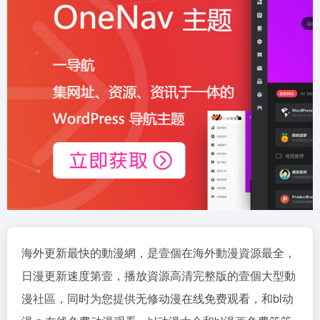
海外更新最快的動漫網，是壹個在海外動漫資源最全，
日漫更新速度第壹，播放資源高清完整版的壹個大型動
漫社區，同时为您提供无修动漫在线免费观看，和
bl动