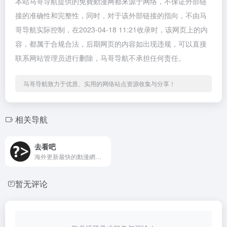
本站马哥导航提供的免費動漫网都来源于网络，不保证外部链
接的准确性和完整性，同时，对于该外部链接的指向，不由马
哥导航实际控制，在2023-04-18 11:21收录时，该网页上的内
容，都属于合规合法，后期网页的内容如出现违规，可以直接
联系网站管理员进行删除，马哥导航不承担任何责任。
马哥导航致力于优质、实用的网络站点资源收集与分享！
相关导航
去看吧
海外更新最快的動漫網，是壹個在海外動漫資源最全，日漫更新速度第壹，播放資源高清完整版的壹個大型動漫社區，同时为您提供无修动漫在线免费观看，和bl动漫在线免费动漫观看，bl动漫大全和bl漫画免费等等和bl动漫相关的作品
暂无评论