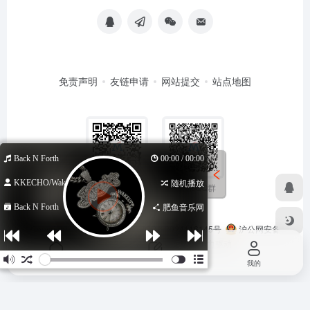
免责声明
友链申请
网站提交
站点地图
Back N Forth
00:00 / 00:00
KKECHO/Wakeu...
随机播放
扫码加QQ群
扫码关注公众号
Back N Forth
肥鱼音乐网
Copyright © 2026
马哥导航
苏ICP备2024116145号
沪公网安备
31011502402348号
由
OneNav
强力驱动
首页
投稿
我的