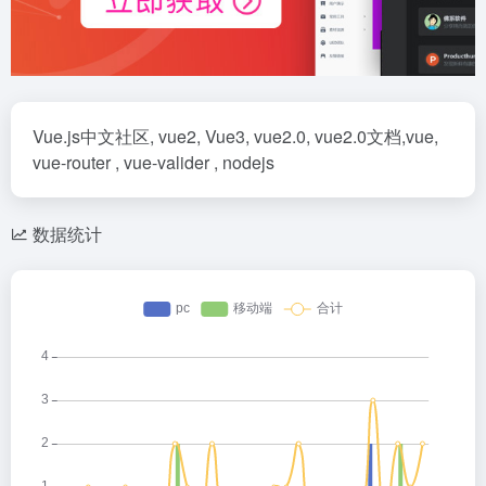
Vue.js中文社区, vue2, Vue3, vue2.0, vue2.0文档,vue,
vue-router , vue-valider , nodejs
数据统计