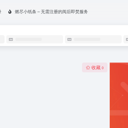
录
燃尽小纸条 – 无需注册的阅后即焚服务
收藏
0