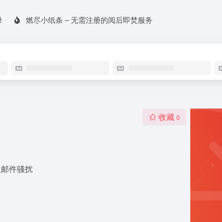
录
燃尽小纸条 – 无需注册的阅后即焚服务
收藏
0
圾邮件骚扰