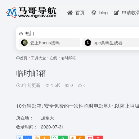
首页
blog
申请收
热门
云上Focus接码
upc条码生成器
首页
•
工具大全
•
在线
•
临时邮箱
临时邮箱
3年前更新
1.5K
0
0
10分钟邮箱: 安全免费的一次性临时电邮地址,以防止垃
所在地：
加拿大
收录时间：
2020-07-31
1+
1-
0
0
0