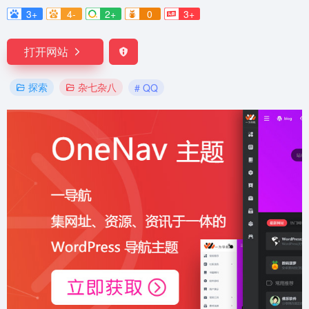
3+
4-
2+
0
3+
打开网站
探索
杂七杂八
# QQ