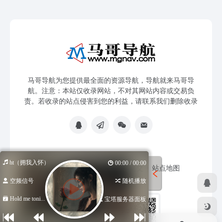
马哥导航为您提供最全面的资源导航，导航就来马哥导
航。注意：本站仅收录网站，不对其网站内容或交易负
责。若收录的站点侵害到您的利益，请联系我们删除收录
e tonight（拥我入怀）
00:00 / 00:00
免责声明
友链申请
网站提交
站点地图
空频信号
随机播放
Hold me toni...
宝塔服务器面板