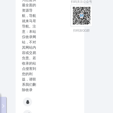
扫码关注公众号
最全面的
资源导
航，导航
就来马哥
导航。注
扫码加QQ群
意：本站
仅收录网
站，不对
其网站内
容或交易
负责。若
收录的站
点侵害到
您的利
益，请联
系我们删
除收录