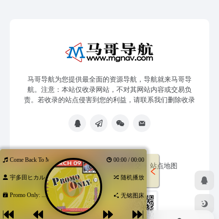
马哥导航为您提供最全面的资源导航，导航就来马哥导
航。注意：本站仅收录网站，不对其网站内容或交易负
责。若收录的站点侵害到您的利益，请联系我们删除收录
Come Back To Me
00:00 / 00:00
免责声明
友链申请
网站提交
站点地图
宇多田ヒカル
随机播放
Promo Only: ...
无铭图床