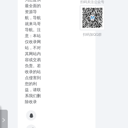
扫码关注公众号
最全面的
资源导
航，导航
就来马哥
导航。注
扫码加QQ群
意：本站
仅收录网
站，不对
其网站内
容或交易
负责。若
收录的站
点侵害到
您的利
益，请联
系我们删
除收录