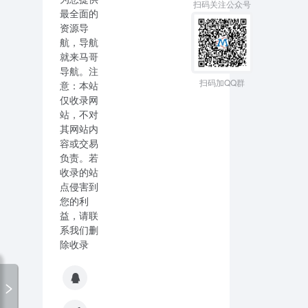
扫码关注公众号
最全面的
资源导
航，导航
就来马哥
导航。注
扫码加QQ群
意：本站
仅收录网
站，不对
其网站内
容或交易
负责。若
收录的站
点侵害到
您的利
益，请联
系我们删
除收录