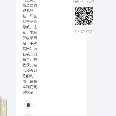
扫码关注公众号
最全面的
资源导
航，导航
就来马哥
导航。注
扫码加QQ群
意：本站
仅收录网
站，不对
其网站内
容或交易
负责。若
收录的站
点侵害到
您的利
益，请联
系我们删
除收录