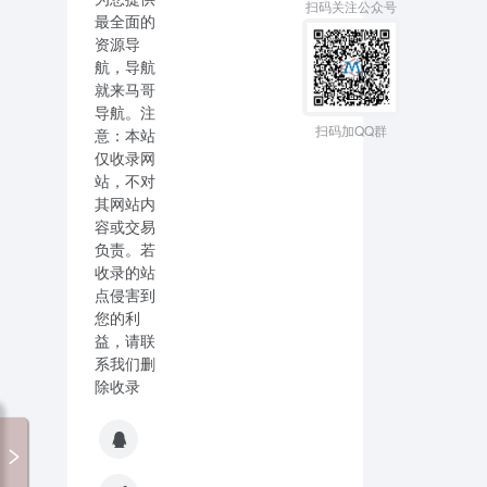
扫码关注公众号
最全面的
资源导
航，导航
就来马哥
导航。注
扫码加QQ群
意：本站
仅收录网
站，不对
其网站内
容或交易
负责。若
收录的站
点侵害到
您的利
益，请联
系我们删
除收录