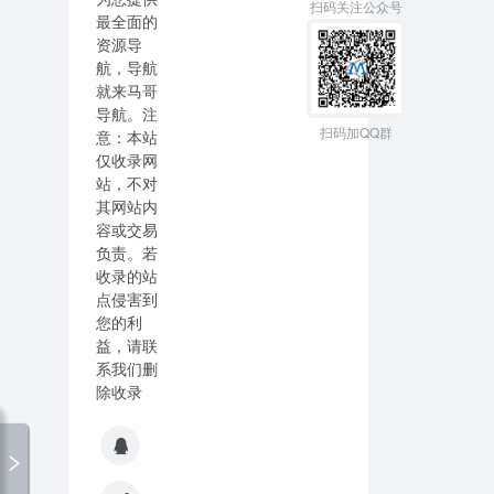
扫码关注公众号
最全面的
资源导
航，导航
就来马哥
导航。注
扫码加QQ群
意：本站
仅收录网
站，不对
其网站内
容或交易
负责。若
收录的站
点侵害到
您的利
益，请联
系我们删
除收录