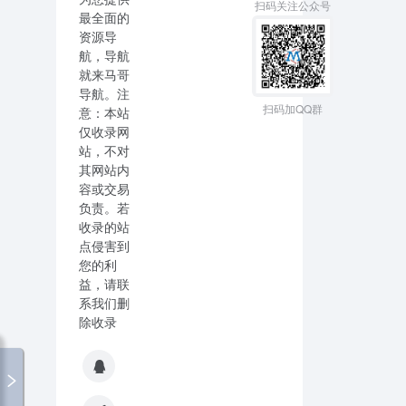
扫码关注公众号
最全面的
资源导
航，导航
就来马哥
导航。注
扫码加QQ群
意：本站
仅收录网
站，不对
其网站内
容或交易
负责。若
收录的站
点侵害到
您的利
益，请联
系我们删
除收录