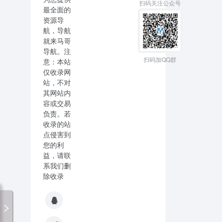
扫码关注公众号
最全面的
资源导
航，导航
就来马哥
导航。注
扫码加QQ群
意：本站
仅收录网
站，不对
其网站内
容或交易
负责。若
收录的站
点侵害到
您的利
益，请联
系我们删
除收录