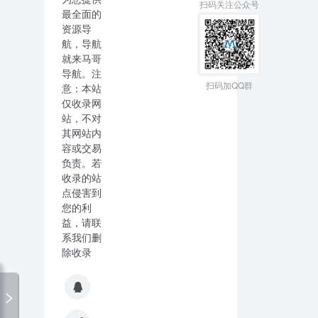
扫码关注公众号
最全面的
资源导
航，导航
就来马哥
导航。注
扫码加QQ群
意：本站
仅收录网
站，不对
其网站内
容或交易
负责。若
收录的站
点侵害到
您的利
益，请联
系我们删
除收录