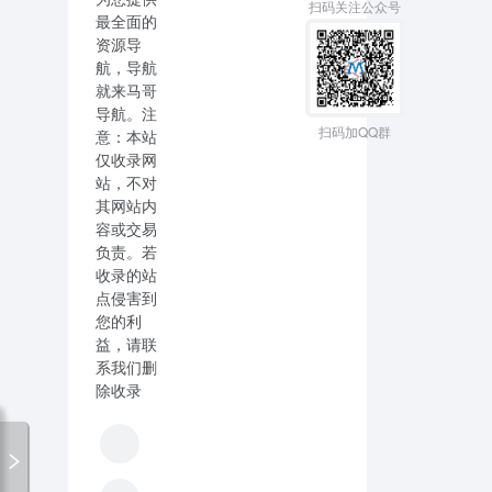
扫码关注公众号
最全面的
资源导
航，导航
就来马哥
导航。注
扫码加QQ群
意：本站
仅收录网
站，不对
其网站内
容或交易
负责。若
收录的站
点侵害到
您的利
益，请联
系我们删
除收录