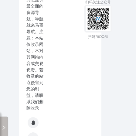
扫码关注公众号
最全面的
资源导
航，导航
就来马哥
导航。注
扫码加QQ群
意：本站
仅收录网
站，不对
其网站内
容或交易
负责。若
收录的站
点侵害到
您的利
益，请联
系我们删
除收录