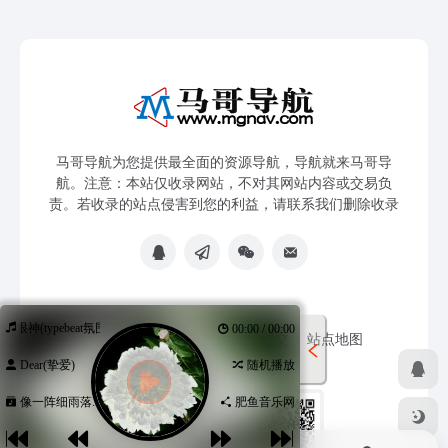
马哥导航为您提供最全面的资源导航，导航就来马哥导
航。注意：本站仅收录网站，不对其网站内容或交易负
责。若收录的站点侵害到您的利益，请联系我们删除收录
你的眼神(typebeat氛围)
00:00 / 00:00
免责声明
友链申请
网站提交
站点地图
Dear(挚爱)
随机播放
像一阵细雨落...
肥鱼音乐网