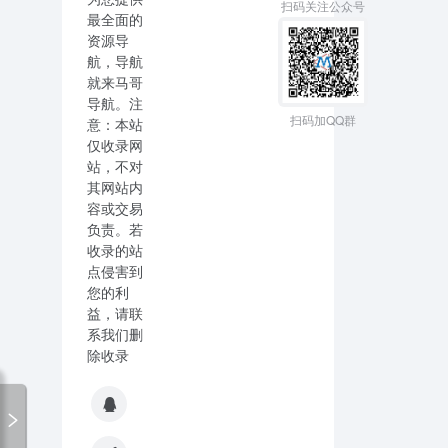
扫码关注公众号
最全面的
资源导
航，导航
就来马哥
导航。注
扫码加QQ群
意：本站
仅收录网
站，不对
其网站内
容或交易
负责。若
收录的站
点侵害到
您的利
益，请联
系我们删
除收录