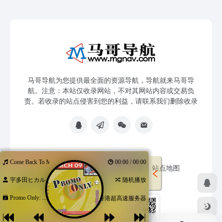
马哥导航为您提供最全面的资源导航，导航就来马哥导
航。注意：本站仅收录网站，不对其网站内容或交易负
责。若收录的站点侵害到您的利益，请联系我们删除收录
Come Back To Me
00:00 / 00:00
免责声明
友链申请
网站提交
站点地图
宇多田ヒカル
随机播放
Promo Only: ...
香港超高速服务器