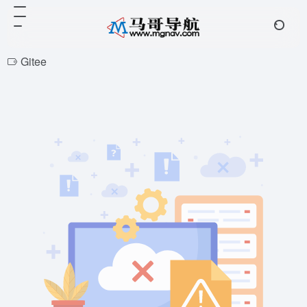
Gitee