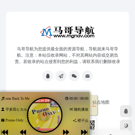
马哥导航为您提供最全面的资源导航，导航就来马哥导
航。注意：本站仅收录网站，不对其网站内容或交易负
责。若收录的站点侵害到您的利益，请联系我们删除收录
Come Back To Me
00:00 / 00:00
免责声明
友链申请
网站提交
站点地图
宇多田ヒカル
随机播放
Promo Only: ...
橙子云