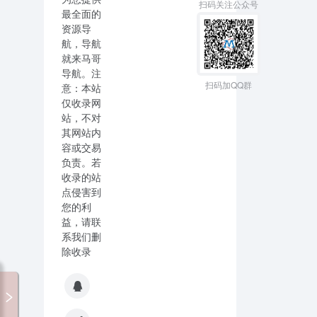
扫码关注公众号
最全面的
资源导
航，导航
就来马哥
导航。注
扫码加QQ群
意：本站
仅收录网
站，不对
其网站内
容或交易
负责。若
收录的站
点侵害到
您的利
益，请联
系我们删
除收录