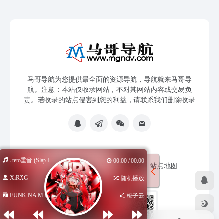
马哥导航为您提供最全面的资源导航，导航就来马哥导
航。注意：本站仅收录网站，不对其网站内容或交易负
责。若收录的站点侵害到您的利益，请联系我们删除收录
RA teto重音 (Slap House)
00:00 / 00:00
免责声明
友链申请
网站提交
站点地图
XiRXG
随机播放
FUNK NA MIRA...
橙子云