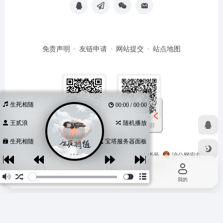
免责声明
友链申请
网站提交
站点地图
生死相随
00:00 / 00:00
王贰浪
随机播放
扫码加QQ群
扫码关注公众号
生死相随
宝塔服务器面板
Copyright © 2026
马哥导航
苏ICP备2024116145号
沪公网安备
31011502402348号
由
OneNav
强力驱动
首页
投稿
我的