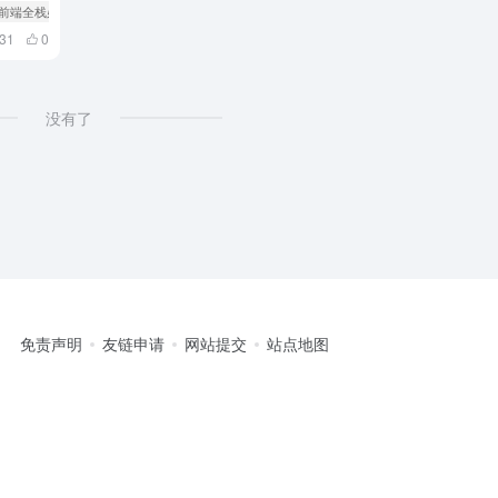
b前端全栈必备Linux入门
# 文件管理
31
0
没有了
免责声明
友链申请
网站提交
站点地图