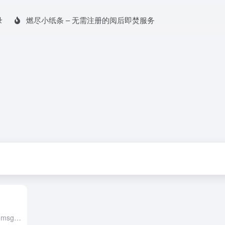
录
燃尽小纸条 – 无需注册的阅后即焚服务
props ⽗给⼦传值 // child props: { msg: String } // parent <HelloWorld msg="Welcome to Your Vue.js App...