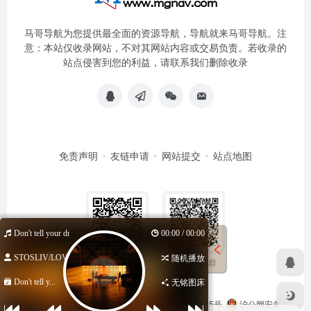
马哥导航为您提供最全面的资源导航，导航就来马哥导航。注
意：本站仅收录网站，不对其网站内容或交易负责。若收录的
站点侵害到您的利益，请联系我们删除收录
免责声明
友链申请
网站提交
站点地图
Don't tell your dreams
00:00 / 00:00
STOSLIV/LOVI...
随机播放
扫码加QQ群
扫码关注公众号
Don't tell y...
无铭图床
Copyright © 2026
马哥导航
苏ICP备2024116145号
沪公网安备