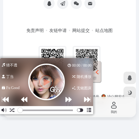
免责声明
友链申请
网站提交
站点地图
猜不透
00:00 / 00:00
丁当
随机播放
扫码加QQ群
扫码关注公众号
Fu Good
无铭图床
Copyright © 2026
马哥导航
苏ICP备2024116145号
沪公网安备
31011502402348号
由
OneNav
强力驱动
首页
投稿
我的