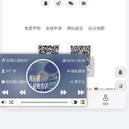
免责声明
友链申请
网站提交
站点地图
刻在我心底的名字
00:00 / 00:00
卢广仲
随机播放
扫码加QQ群
扫码关注公众号
刻在我心底的...
橙子云
Copyright © 2026
马哥导航
苏ICP备2024116145号
沪公网安备
31011502402348号
由
OneNav
强力驱动
首页
投稿
我的