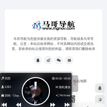
马哥导航为您提供最全面的资源导航，导航就来马哥导
航。注意：本站仅收录网站，不对其网站内容或交易负
责。若收录的站点侵害到您的利益，请联系我们删除收录
回想
00:00 / 00:00
免责声明
友链申请
网站提交
站点地图
h3R3
随机播放
WeAvatar
回响 · Chap...